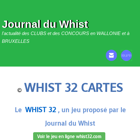
Journal du Whist
l'actualité des CLUBS et des CONCOURS en WALLONIE et à
BRUXELLES
WHIST 32 CARTES
WHIST 32
Le
, un jeu proposé par le
Journal du Whist
Voir le jeu en ligne whist32.com