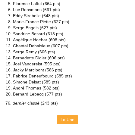
Florence Laffut (664 pts)
Luc Ronsmans (661 pts)
Eddy Strebelle (648 pts)
Marie-France Piette (627 pts)
Serge Engels (627 pts)
Sandrine Bosard (618 pts)
Angélique Hoebar (608 pts)
Chantal Debaisieux (607 pts)
Serge Remy (606 pts)
Bernadette Didier (606 pts)
Joel Vanderelst (595 pts)
Jacky Marcipont (586 pts)
Fabrice Deneufbourg (585 pts)
Simone Delsat (585 pts)
André Thomas (582 pts)
Bernard Lebecq (577 pts)
76.
dernier classé
(243 pts)
La Une