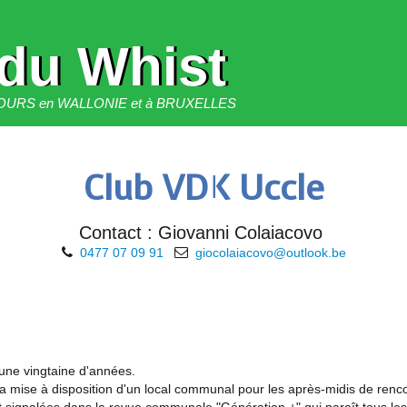
 du Whist
ONCOURS en WALLONIE et à BRUXELLES
Club VDK Uccle
Contact : Giovanni Colaiacovo
0477 07 09 91
giocolaiacovo@outlook.be
 une vingtaine d'années.
la mise à disposition d'un local communal pour les après-midis de renc