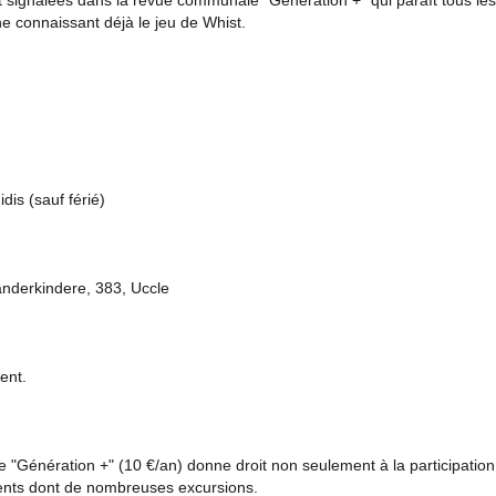
t signalées dans la revue communale "Génération +" qui paraît tous les
ne connaissant déjà le jeu de Whist.
dis (sauf férié)
anderkindere, 383, Uccle
ent.
e "Génération +" (10 €/an) donne droit non seulement à la participation
nts dont de nombreuses excursions.